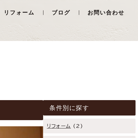
リフォーム
ブログ
お問い合わせ
条件別に探す
リフォーム
(2)