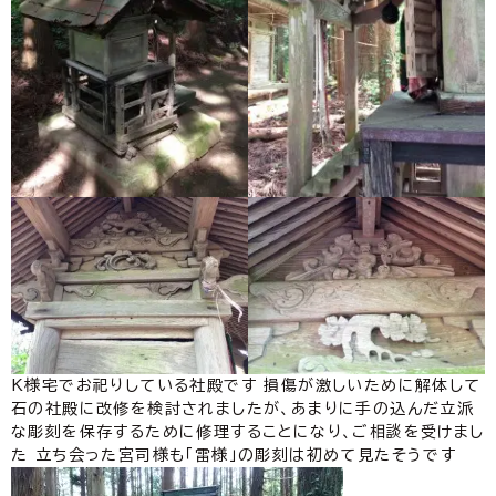
K様宅でお祀りしている社殿です 損傷が激しいために解体して
石の社殿に改修を検討されましたが、あまりに手の込んだ立派
な彫刻を保存するために修理することになり、ご相談を受けまし
た 立ち会った宮司様も「雷様」の彫刻は初めて見たそうです