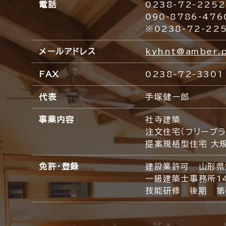
電話
0238-72-2252
090-8786-47
※0238-72-2
メールアドレス
kyhnt@amber.pl
FAX
0238-72-3301
代表
手塚健一郎
事業内容
社寺建築
注文住宅（フリープラ
提案規格型住宅 大
免許・登録
建設業許可 山形県知
一級建築士事務所14
技能研修 後期 第