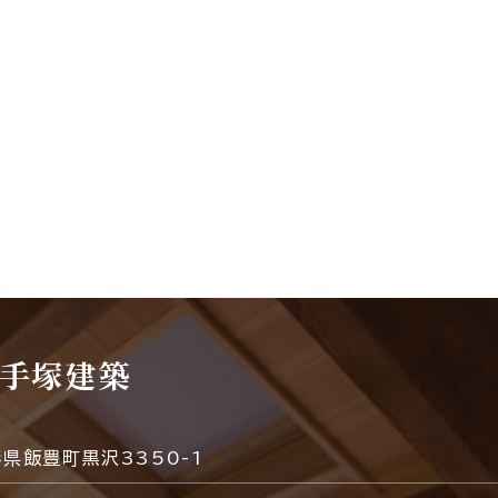
手塚建築
形県飯豊町黒沢3350-1