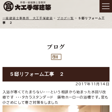
一級建築士事務所 大工手塚建築
>
ブログ一覧
>
Ｓ邸リフォーム工
事 ２
ブログ
Ｓ邸リフォーム工事 ２
2017年11月14日
入浴が寒くてたまらない・・・という相談から始まった水回り改
修です ・・・タカラスタンダード 鋳物ホーローの浴槽です。窓も
小さめにして寒さ対策をしました